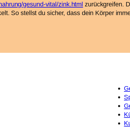
nahrung/gesund-vital/zink.html
zurückgreifen. D
lt. So stellst du sicher, dass dein Körper immer
G
Sp
G
Kü
K