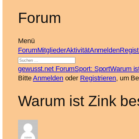
Forum
Menü
Forum-
Forum
Mitglieder
Aktivität
Anmelden
Regist
Navigation
Forum-
gewusst.net Forum
Sport: Sport
Warum ist
Breadcrumbs
Bitte
Anmelden
oder
Registrieren
, um Be
–
Du
Warum ist Zink bes
bist
hier: