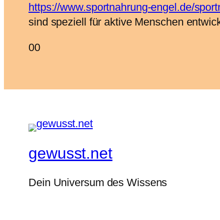
https://www.sportnahrung-engel.de/sport
sind speziell für aktive Menschen entwicke
Anklicken
Anklicken
0
0
für
für
Daumen
Daumen
nach
nach
unten.
oben.
gewusst.net
Dein Universum des Wissens