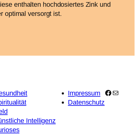
iese enthalten hochdosiertes Zink und
 optimal versorgt ist.
Facebook
E-Mail
esundheit
Impressum
iritualität
Datenschutz
eld
nstliche Intelligenz
urioses