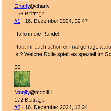
Charly
@charly
158 Beiträge
#1
· 16. Dezember 2024, 09:47
Hallo in die Runde!
Habt ihr euch schon einmal gefragt, war
ist? Welche Rolle spielt es speziell im 
Anklicken
Anklicken
0
0
für
für
Daumen
Daumen
nach
nach
Mogily
@mogliiii
unten.
oben.
172 Beiträge
#2
· 16. Dezember 2024, 12:34