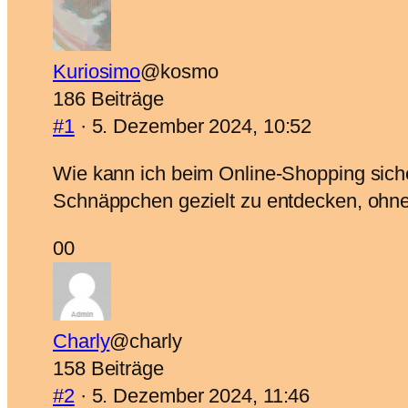
Kuriosimo
@kosmo
186 Beiträge
#1
· 5. Dezember 2024, 10:52
Wie kann ich beim Online-Shopping sicher
Schnäppchen gezielt zu entdecken, ohne
Anklicken
Anklicken
0
0
für
für
Daumen
Daumen
nach
nach
Charly
@charly
unten.
oben.
158 Beiträge
#2
· 5. Dezember 2024, 11:46