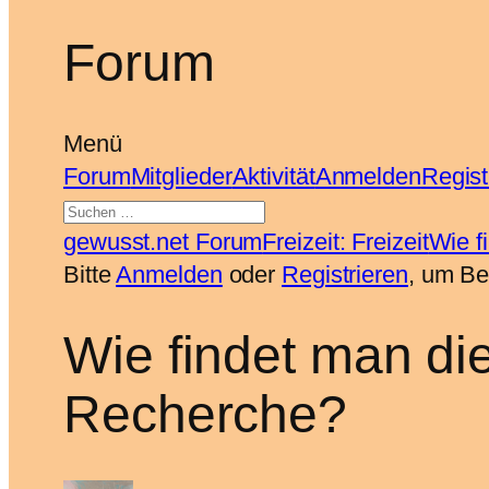
Forum
Menü
Forum-
Forum
Mitglieder
Aktivität
Anmelden
Regist
Navigation
Forum-
gewusst.net Forum
Freizeit: Freizeit
Wie f
Breadcrumbs
Bitte
Anmelden
oder
Registrieren
, um Be
–
Du
Wie findet man d
bist
Recherche?
hier: