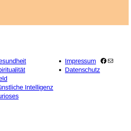
Facebook
E-Mail
esundheit
Impressum
iritualität
Datenschutz
eld
nstliche Intelligenz
urioses