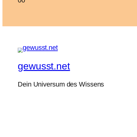
0
0
für
für
Daumen
Daumen
nach
nach
unten.
oben.
gewusst.net
Dein Universum des Wissens