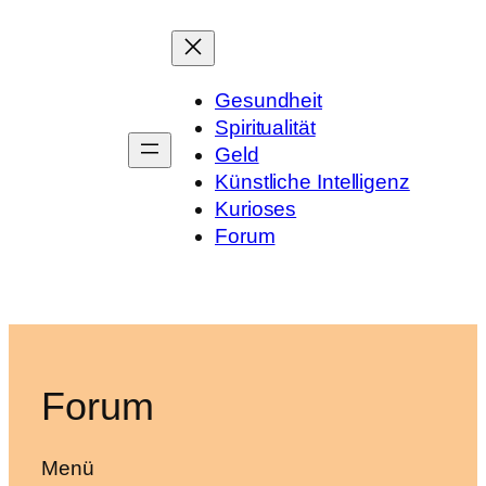
Zum
Inhalt
springen
Gesundheit
Spiritualität
Geld
Künstliche Intelligenz
Kurioses
Forum
Forum
Menü