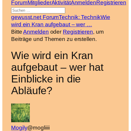
Forum-
Forum
Mitglieder
Aktivität
Anmelden
Registrieren
Navigation
Forum-
gewusst.net Forum
Technik: Technik
Wie
Breadcrumbs
wird ein Kran aufgebaut – wer …
–
Bitte
Anmelden
oder
Registrieren
, um
Du
Beiträge und Themen zu erstellen.
bist
Wie wird ein Kran
hier:
aufgebaut – wer hat
Einblicke in die
Abläufe?
Mogily
@mogliiii