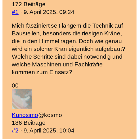
172 Beiträge
#1
· 9. April 2025, 09:24
Mich fasziniert seit langem die Technik auf
Baustellen, besonders die riesigen Kräne,
die in den Himmel ragen. Doch wie genau
wird ein solcher Kran eigentlich aufgebaut?
Welche Schritte sind dabei notwendig und
welche Maschinen und Fachkräfte
kommen zum Einsatz?
Anklicken
Anklicken
0
0
für
für
Daumen
Daumen
nach
nach
Kuriosimo
@kosmo
unten.
oben.
186 Beiträge
#2
· 9. April 2025, 10:04