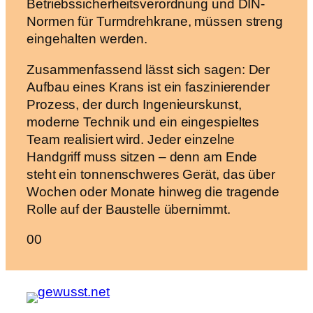
Betriebssicherheitsverordnung und DIN-
Normen für Turmdrehkrane, müssen streng
eingehalten werden.
Zusammenfassend lässt sich sagen: Der
Aufbau eines Krans ist ein faszinierender
Prozess, der durch Ingenieurskunst,
moderne Technik und ein eingespieltes
Team realisiert wird. Jeder einzelne
Handgriff muss sitzen – denn am Ende
steht ein tonnenschweres Gerät, das über
Wochen oder Monate hinweg die tragende
Rolle auf der Baustelle übernimmt.
Anklicken
Anklicken
0
0
für
für
Daumen
Daumen
nach
nach
unten.
oben.